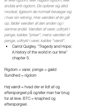
endda anti-rigdom. De opfører sig altid 
modsat, ligesom de normalt bevæger sig 
i hver sin retning. Hvis værdien af én går 
op, falder værdien af den anden og i 
samme andel. Værdien af varer, udtrykt i 
penge, kaldes "priser", mens værdien af 
penge, udtrykt i varer, kaldes "værdi".
Carrol Quigley, ”Tragedy and Hope: 
A history of the world in our time” 
chapter 5.
Rigdom = varer, penge = gæld 
Sundhed = rigdom 
Høj værdi = hvad der er lidt af og 
efterspørgsel på og/eller man har brug 
for at leve. BTC = knaphed og 
efterspørgsel. 