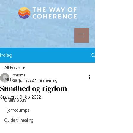
Indlæg
All Posts
chrgm1
All Posts
29. jan. 2022
1 min læsning
Sundhed og rigdom
Sundhed
Opdateret:
9. feb. 2022
Gratis blogs
Hjernedumps
Guide til healing