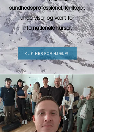
sundhedsprofessionel, klinikejer,
underviser og vært for
internationale kurser.
KLIK HER FOR HJÆLP!