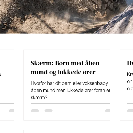
Skærm: Børn med åben
Hv
mund og lukkede ører
p.
Kr
en
Hvorfor har dit barn eller voksenbaby
el
åben mund men lukkede ører foran en
me
skærm?