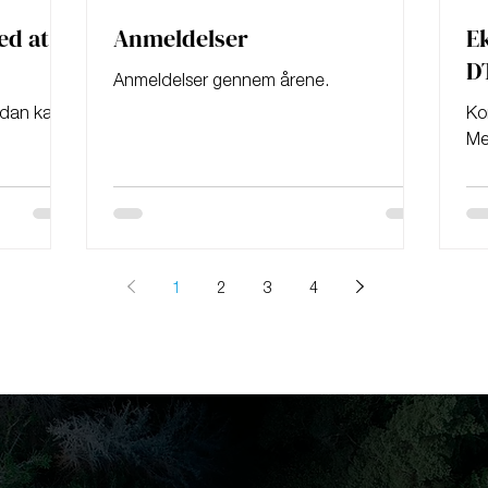
ed at
Anmeldelser
Ek
D
Anmeldelser gennem årene.
rdan kan
Ko
Me
1
2
3
4