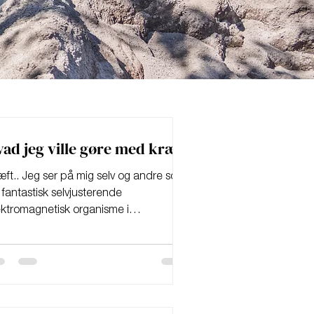
ad jeg ville gøre med kræft
æft.. Jeg ser på mig selv og andre som
 fantastisk selvjusterende
ektromagnetisk organisme i
nneskefamilien.