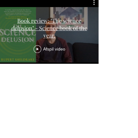
Book review: "The science
delusion" - Science book of the
year.
Afspil video
VEJEN TIL
COHERENCE
chrgm@protonmail.com
©2021
VEJEN TIL COHERENCE
. ALLE
RETTIGHEDER FORBEHOLDES | UDVIKLET AF
WIX CODE PRO