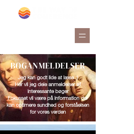
BOGANMELDELSER
Jeg kan godt lide at læse :)
Her vil jeg dele anmeldelser af
interessante bøger
Fokusset vil være på information der
kan optimere sundhed og forståelsen
for vores verden