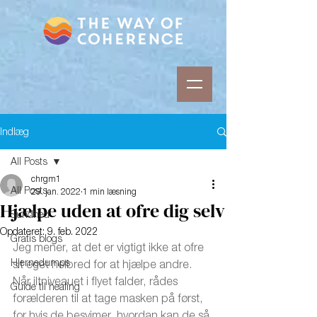
Indlæg
All Posts
chrgm1
All Posts
29. jan. 2022
1 min læsning
Hjælpe uden at ofre dig selv
Sundhed
Opdateret:
9. feb. 2022
Gratis blogs
Jeg mener, at det er vigtigt ikke at ofre 
Hjernedumps
sit eget helbred for at hjælpe andre. 
Når iltniveauet i flyet falder, rådes 
Guide til healing
forælderen til at tage masken på først, 
for hvis de besvimer, hvordan kan de så 