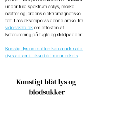
under fuld spektrum sollys, mørke 
nætter og jordens elektromagnetiske 
felt. Læs eksempelvis denne artikel fra 
videnskab.dk
 om effekten af 
lysforurening på fugle og skildpadder:
Kunstigt lys om natten kan ændre alle 
dyrs adfærd - ikke blot menneskets
Kunstigt blåt lys og 
blodsukker
Som nævnt i min video overrasker det 
næppe de fleste, at det ikke er sundt at 
spise en kæmpe kage sent om aftenen, 
men hvad de færreste nok ved er, at 