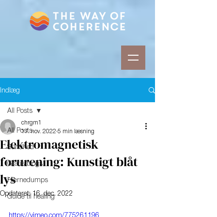
Indlæg
All Posts
chrgm1
All Posts
17. nov. 2022
5 min læsning
Elektromagnetisk
Sundhed
forurening: Kunstigt blåt
Gratis blogs
lys
Hjernedumps
Opdateret:
16. dec. 2022
Guide til healing
https://vimeo.com/775261196