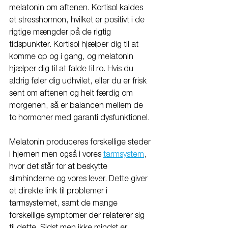
melatonin om aftenen. Kortisol kaldes 
et stresshormon, hvilket er positivt i de 
rigtige mængder på de rigtig 
tidspunkter. Kortisol hjælper dig til at 
komme op og i gang, og melatonin 
hjælper dig til at falde til ro. Hvis du 
aldrig føler dig udhvilet, eller du er frisk 
sent om aftenen og helt færdig om 
morgenen, så er balancen mellem de 
to hormoner med garanti dysfunktionel. 
Melatonin produceres forskellige steder 
i hjernen men også i vores 
tarmsystem
, 
hvor det står for at beskytte 
slimhinderne og vores lever. Dette giver 
et direkte link til problemer i 
tarmsystemet, samt de mange 
forskellige symptomer der relaterer sig 
til dette. Sidst men ikke mindst er 