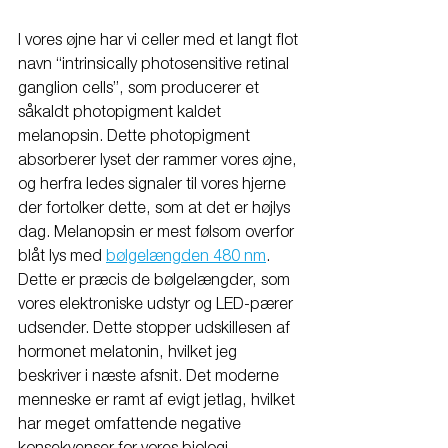
I vores øjne har vi celler med et langt flot 
navn “intrinsically photosensitive retinal 
ganglion cells”, som producerer et 
såkaldt photopigment kaldet 
melanopsin. Dette photopigment 
absorberer lyset der rammer vores øjne, 
og herfra ledes signaler til vores hjerne 
der fortolker dette, som at det er højlys 
dag. Melanopsin er mest følsom overfor 
blåt lys med 
bølgelængden 480 nm
. 
Dette er præcis de bølgelængder, som 
vores elektroniske udstyr og LED-pærer 
udsender. Dette stopper udskillesen af 
hormonet melatonin, hvilket jeg 
beskriver i næste afsnit. Det moderne 
menneske er ramt af evigt jetlag, hvilket 
har meget omfattende negative 
konsekvenser for vores biologi.