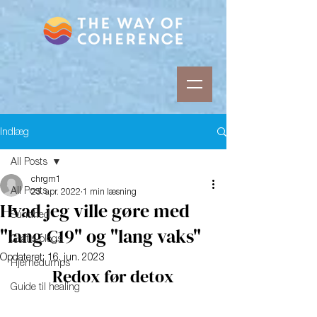
Indlæg
All Posts
chrgm1
All Posts
23. apr. 2022
1 min læsning
Hvad jeg ville gøre med
Sundhed
"lang C19" og "lang vaks"
Gratis blogs
Opdateret:
16. jun. 2023
Hjernedumps
Redox før detox
Guide til healing