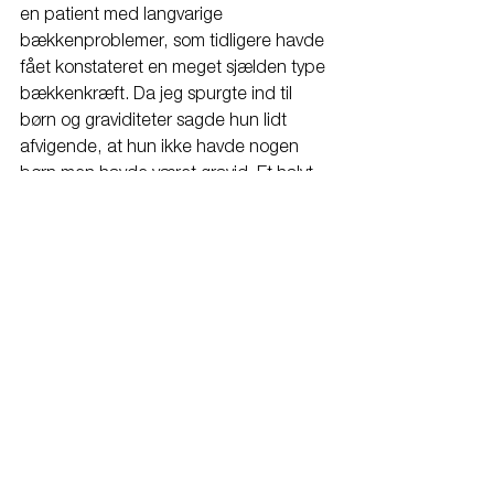
en patient med langvarige 
bækkenproblemer, som tidligere havde 
fået konstateret en meget sjælden type 
bækkenkræft. Da jeg spurgte ind til 
børn og graviditeter sagde hun lidt 
afvigende, at hun ikke havde nogen 
børn men havde været gravid. Et halvt 
års tid inden hendes kræftdiagnose 
havde hun mistet sit barn i slutningen af 
graviditeten.... ting der får en til at sige 
hmmmmm....
Må du finde vejen til sikkerhed og 
harmoni og lære forskellen på 
industri
propaganda
 og 
sundhedsvidenskab. Kram