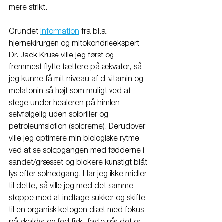
mere strikt. 
Grundet 
information
 fra bl.a. 
hjernekirurgen og mitokondrieekspert 
Dr. Jack Kruse ville jeg først og 
fremmest flytte tættere på ækvator, så 
jeg kunne få mit niveau af d-vitamin og 
melatonin så højt som muligt ved at 
stege under healeren på himlen - 
selvfølgelig uden solbriller og 
petroleumslotion (solcreme). Derudover 
ville jeg optimere min biologiske rytme 
ved at se solopgangen med fødderne i 
sandet/græsset og blokere kunstigt blåt 
lys efter solnedgang. Har jeg ikke midler 
til dette, så ville jeg med det samme 
stoppe med at indtage sukker og skifte 
til en organisk ketogen diæt med fokus 
på skaldyr og fed fisk, faste når det er 